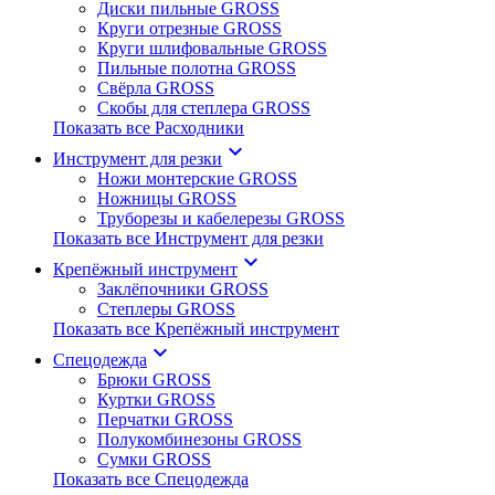
Диски пильные GROSS
Круги отрезные GROSS
Круги шлифовальные GROSS
Пильные полотна GROSS
Свёрла GROSS
Скобы для степлера GROSS
Показать все Расходники
keyboard_arrow_down
Инструмент для резки
Ножи монтерские GROSS
Ножницы GROSS
Труборезы и кабелерезы GROSS
Показать все Инструмент для резки
keyboard_arrow_down
Крепёжный инструмент
Заклёпочники GROSS
Степлеры GROSS
Показать все Крепёжный инструмент
keyboard_arrow_down
Спецодежда
Брюки GROSS
Куртки GROSS
Перчатки GROSS
Полукомбинезоны GROSS
Сумки GROSS
Показать все Спецодежда