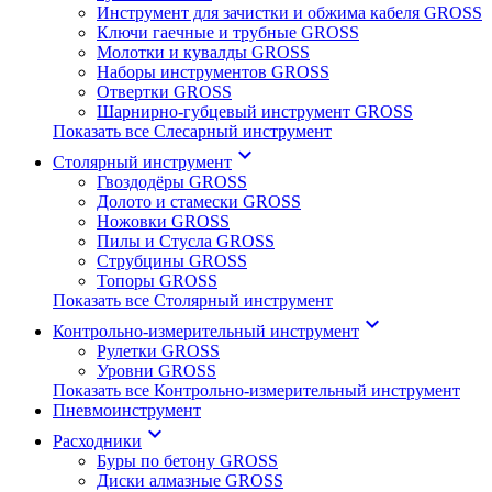
Инструмент для зачистки и обжима кабеля GROSS
Ключи гаечные и трубные GROSS
Молотки и кувалды GROSS
Наборы инcтрументов GROSS
Отвертки GROSS
Шарнирно-губцевый инструмент GROSS
Показать все Слесарный инструмент
keyboard_arrow_down
Столярный инструмент
Гвоздодёры GROSS
Долото и стамески GROSS
Ножовки GROSS
Пилы и Стусла GROSS
Струбцины GROSS
Топоры GROSS
Показать все Столярный инструмент
keyboard_arrow_down
Контрольно-измерительный инструмент
Рулетки GROSS
Уровни GROSS
Показать все Контрольно-измерительный инструмент
Пневмоинструмент
keyboard_arrow_down
Расходники
Буры по бетону GROSS
Диски алмазные GROSS