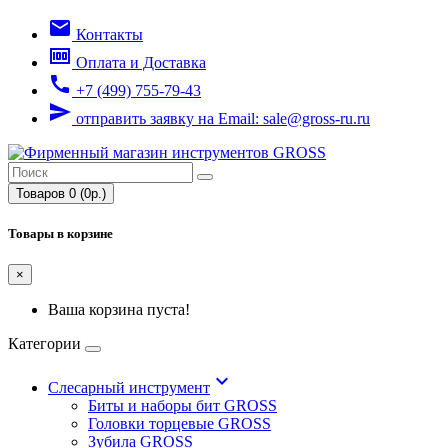
email
Контакты
money
Оплата и Доставка
call
+7 (499) 755-79-43
send
отправить заявку на Email: sale@gross-ru.ru
Товаров 0 (0р.)
Товары в корзине
×
Ваша корзина пуста!
Категории
keyboard_arrow_down
Слесарный инструмент
Биты и наборы бит GROSS
Головки торцевые GROSS
Зубила GROSS