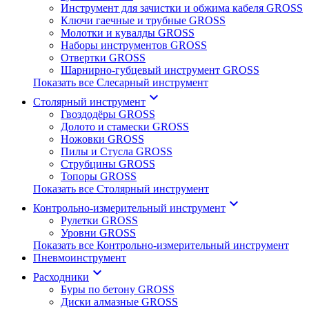
Инструмент для зачистки и обжима кабеля GROSS
Ключи гаечные и трубные GROSS
Молотки и кувалды GROSS
Наборы инcтрументов GROSS
Отвертки GROSS
Шарнирно-губцевый инструмент GROSS
Показать все Слесарный инструмент
keyboard_arrow_down
Столярный инструмент
Гвоздодёры GROSS
Долото и стамески GROSS
Ножовки GROSS
Пилы и Стусла GROSS
Струбцины GROSS
Топоры GROSS
Показать все Столярный инструмент
keyboard_arrow_down
Контрольно-измерительный инструмент
Рулетки GROSS
Уровни GROSS
Показать все Контрольно-измерительный инструмент
Пневмоинструмент
keyboard_arrow_down
Расходники
Буры по бетону GROSS
Диски алмазные GROSS