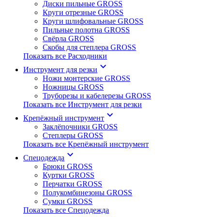
Диски пильные GROSS
Круги отрезные GROSS
Круги шлифовальные GROSS
Пильные полотна GROSS
Свёрла GROSS
Скобы для степлера GROSS
Показать все Расходники
keyboard_arrow_down
Инструмент для резки
Ножи монтерские GROSS
Ножницы GROSS
Труборезы и кабелерезы GROSS
Показать все Инструмент для резки
keyboard_arrow_down
Крепёжный инструмент
Заклёпочники GROSS
Степлеры GROSS
Показать все Крепёжный инструмент
keyboard_arrow_down
Спецодежда
Брюки GROSS
Куртки GROSS
Перчатки GROSS
Полукомбинезоны GROSS
Сумки GROSS
Показать все Спецодежда