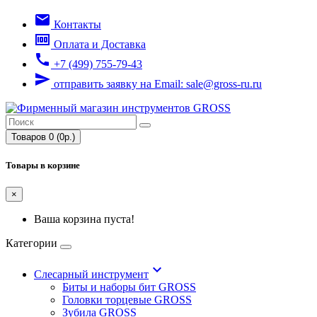
email
Контакты
money
Оплата и Доставка
call
+7 (499) 755-79-43
send
отправить заявку на Email: sale@gross-ru.ru
Товаров 0 (0р.)
Товары в корзине
×
Ваша корзина пуста!
Категории
keyboard_arrow_down
Слесарный инструмент
Биты и наборы бит GROSS
Головки торцевые GROSS
Зубила GROSS